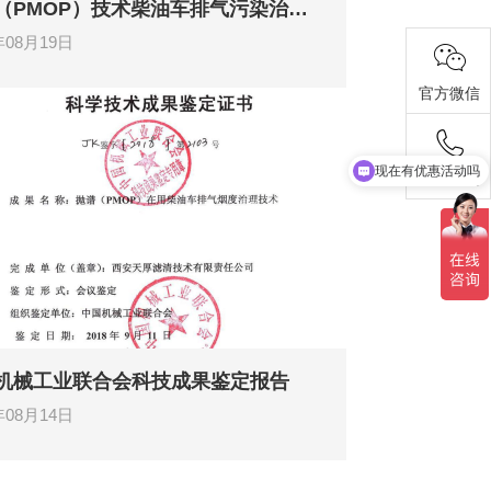
抛谱（PMOP）技术柴油车排气污染治理对空气质量改善及潜在效果评估报告
年08月19日
官方微信
现在有优惠活动吗
联系电话
机械工业联合会科技成果鉴定报告
年08月14日