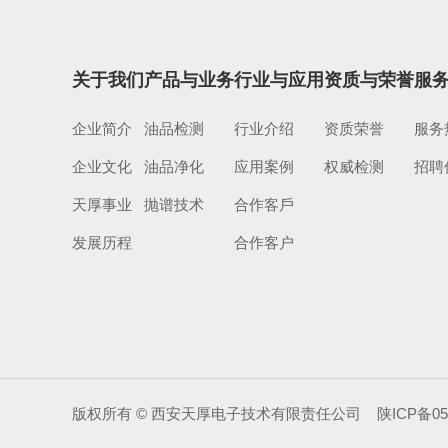
关于我们
产品与业务
行业与应用
资质与荣誉
服
企业简介
油品检测
行业介绍
资质荣誉
服务
企业文化
油品净化
应用案例
权威检测
招聘
天厚事业
抛谱技术
合作客戶
发展历程
合作客户
版权所有 © 西安天厚电子技术有限责任公司
陕ICP备05