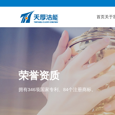
首页
关于
荣誉资质
拥有346项国家专利、84个注册商标。