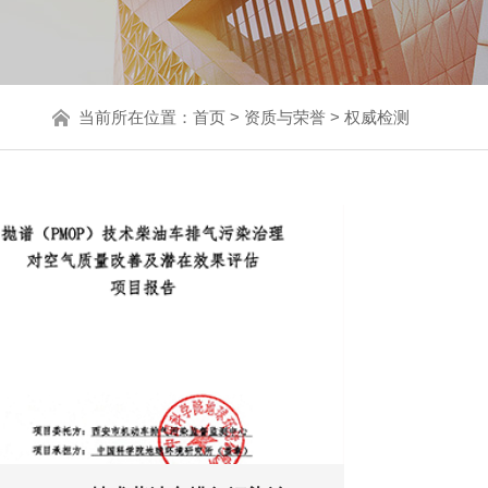
当前所在位置：
首页
>
资质与荣誉
>
权威检测