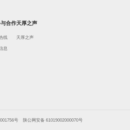
务与合作
天厚之声
热线
天厚之声
信息
001756号
陕公网安备 61019002000070号